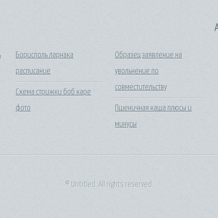
A
ь
Борисполь ларнака
Образец заявление на
расписание
увольнение по
совместительству
Схема стрижки боб каре
фото
Пшеничная каша плюсы и
минусы
© Untitled. All rights reserved.