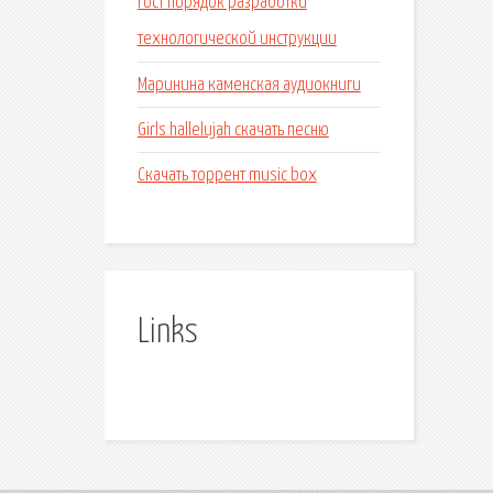
Гост порядок разработки
технологической инструкции
Маринина каменская аудиокниги
Girls hallelujah скачать песню
Скачать торрент music box
Links