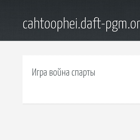
cahtoophei.daft-pgm.o
Игра война спарты