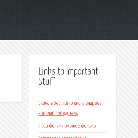
Links to Important
Stuff
Скачать бесплатно книги андреев
николай победитель
Люси фильм похожие фильмы