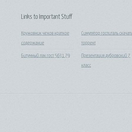
Links to Important Stuff
Кружовник чехов краткое
Симулятор госпиталь скачат
содержание
торрент
Битумный лак гост 5631 79
Презентация дубровский 7
класс