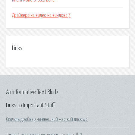
Книга монеты ссср цена
Драйвера на видео на виндовс 7
Links
An Informative Text Blurb
Links to Important Stuff
Скачать драйвер на внешний жесткий диск wd
Темный мир равновесие книга скачать fb2