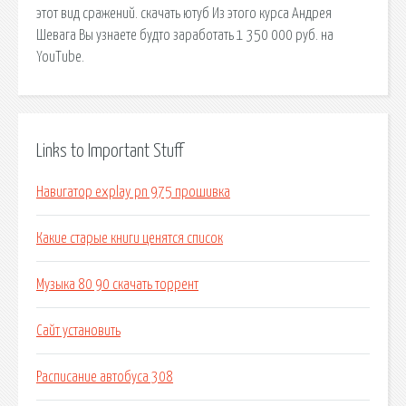
этот вид сражений. скачать ютуб Из этого курса Андрея
Шевага Вы узнаете будто заработать 1 350 000 руб. на
YouTube.
Links to Important Stuff
Навигатор explay pn 975 прошивка
Какие старые книги ценятся список
Музыка 80 90 скачать торрент
Сайт установить
Расписание автобуса 308