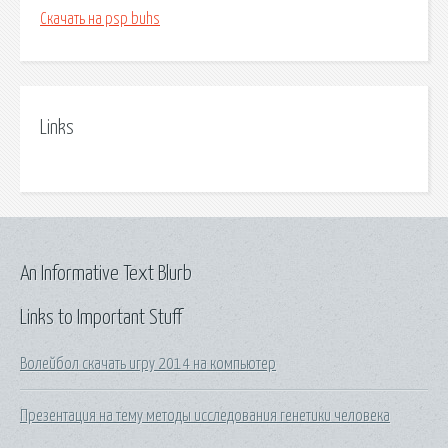
Скачать на psp buhs
Links
An Informative Text Blurb
Links to Important Stuff
Волейбол скачать игру 2014 на компьютер
Презентация на тему методы исследования генетики человека