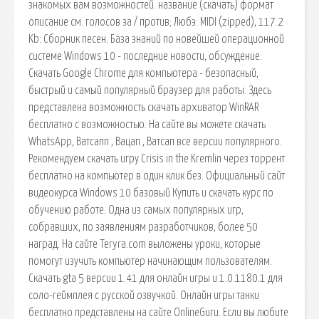
знакомых вам возможностей. название (скачать) формат
описание см. голосов за / против; Любэ: MIDI (zipped), 117.2
Kb: Сборник песен. База знаний по новейшей операционной
системе Windows 10 - последние новости, обсуждение.
Скачать Google Chrome для компьютера - безопасный,
быстрый и самый популярный браузер для работы. Здесь
представлена возможность скачать архиватор WinRAR
бесплатно с возможностью. На сайте вы можете скачать
WhatsApp, Ватсапп , Вацап , Ватсап все версии популярного.
Рекомендуем скачать игру Crisis in the Kremlin через торрент
бесплатно на компьютер в один клик без. Официальный сайт
видеокурса Windows 10 базовый Купить и скачать курс по
обучению работе. Одна из самых популярных игр,
собравших, по заявлениям разработчиков, более 50
наград. На сайте Teryra.com выложены уроки, которые
помогут изучить компьютер начинающим пользователям.
Скачать gta 5 версии 1.41 для онлайн игры и 1.0.1180.1 для
соло-геймплея с русской озвучкой. Онлайн игры танки
бесплатно представлены на сайте OnlineGuru. Если вы любите