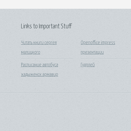
Links to Important Stuff
Читать книги сергея
Openoffice impress
малицкого
презентации
Расписание автобуса
Гудплей
хадыженск армавир