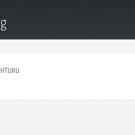
rg
антики