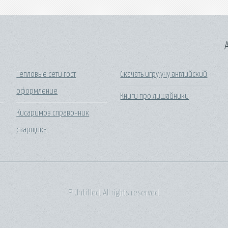
A
Тепловые сети гост
Скачать игру учу английский
оформление
Книги про лишайники
Кисаримов справочник
сварщика
© Untitled. All rights reserved.