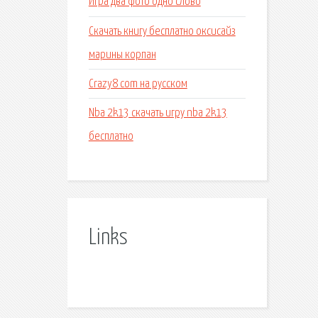
Игра два фото одно слово
Скачать книгу бесплатно оксисайз
марины корпан
Crazy8 com на русском
Nba 2k13 скачать игру nba 2k13
бесплатно
Links