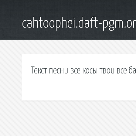
cahtoophei.daft-pgm.o
Текст песни все косы твои все б