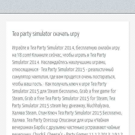
Tea party simulator скачать игру
Играйте в Tea Party Simulator 2014, бесплатную онлайн игру
на Y8.com! Кликните сейчас, чтобы играть в Tea Party
Simulator 2014. Наслаждайтесь наилучшими играми,
относящимися · Tea Party Simulator 2015 - реалистичный
симулятор чаепития, где вам придется очень постараться,
чтобы ваш гость. · Как получить ключ к игре Tea Party
Simulator 2015 для Steam бесплатно, Grab a free game for
Steam, Grab a free Tea Party Simulator 2015 for Steam, Tea
Party Simulator 2015 steam key giveaway, kluchhalyava,
Халява Steam, Стим Ключ Tea Party Simulator 2015 Бесплатно,
Халява. Tea Party Dressup Описание для игры «Чайная
вечеринка» Барби с друзьями частенько устраивают чайные
вечеринки. Chuck E. Cheese's - Party Games 11.12.2013, 19:12