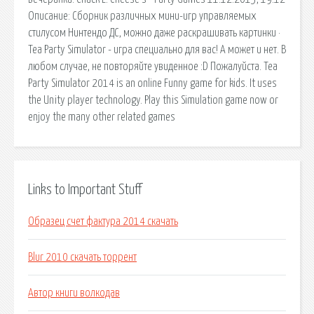
Описание: Сборник различных мини-игр управляемых
стилусом Нинтендо ДС, можно даже раскрашивать картинки ·
Tea Party Simulator - игра специально для вас! А может и нет. В
любом случае, не повторяйте увиденное :D Пожалуйста. Tea
Party Simulator 2014 is an online Funny game for kids. It uses
the Unity player technology. Play this Simulation game now or
enjoy the many other related games
Links to Important Stuff
Образец счет фактура 2014 скачать
Blur 2010 скачать торрент
Автор книги волкодав