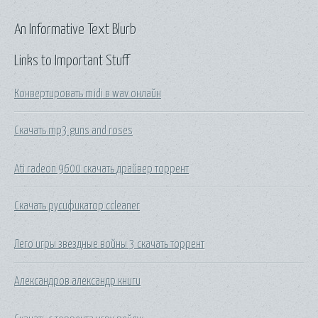
An Informative Text Blurb
Links to Important Stuff
Конвертировать midi в wav онлайн
Скачать mp3 guns and roses
Ati radeon 9600 скачать драйвер торрент
Скачать русификатор ccleaner
Лего игры звездные войны 3 скачать торрент
Александров александр книги