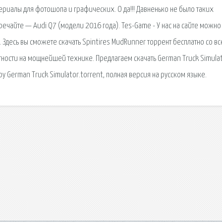
иалы для фотошопа и графических. О да!!! Давненько не было таких
тречайте — Audi Q7 (модели 2016 года). Tes-Game - У нас на сайте можно
im. Здесь вы сможете скачать Spintires MudRunner торрент бесплатно со в
тности на мощнейшей технике. Предлагаем скачать German Truck Simula
ру German Truck Simulator.torrent, полная версия на русском языке.