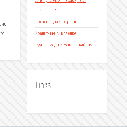
Автобус селихино хабаровск
расписание
Презентация лабиринты
семи
Хранить книги в пленке
tor
Лучшие моды квесты на скайрим
Links