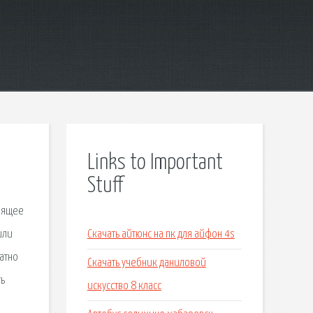
Links to Important
Stuff
тоящее
или
Скачать айтюнс на пк для айфон 4s
латно
Скачать учебник даниловой
ть
искусство 8 класс
и