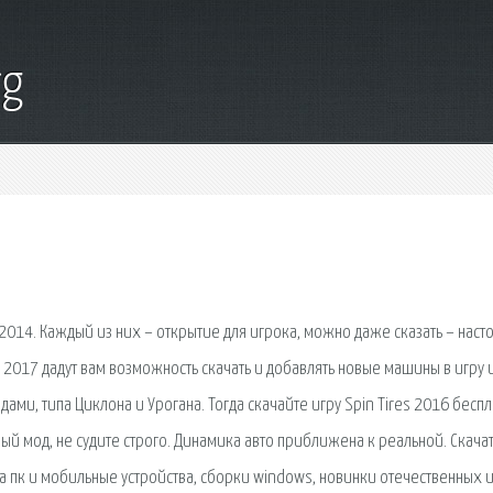
rg
 2014. Каждый из них – открытие для игрока, можно даже сказать – нас
6), 2017 дадут вам возможность скачать и добавлять новые машины в игру 
ами, типа Циклона и Урогана. Тогда скачайте игру Spin Tires 2016 бесп
ый мод, не судите строго. Динамика авто приближена к реальной. Скача
а пк и мобильные устройства, сборки windows, новинки отечественных 