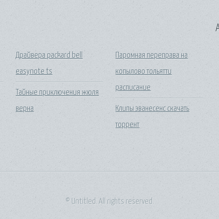
A
Драйвера packard bell
Паромная переправа на
easynote ts
копылово тольятти
расписание
Тайные приключения жюля
верна
Клипы эванесенс скачать
торрент
© Untitled. All rights reserved.