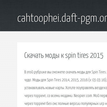
cahtoophei.daft-pgm.o
Скачать моды к spin tires 2015
В этой рубрике вы сможете скачать моды для Spin Tires
чудо. Моды для Spin Tires 2014, 2015, 2016 (v. 03.03.1
устанавливать новые карты. Хотите поуправлять вездеход
через торрент, со всеми модами. Neopier.com. Мой перв
через торрент без смс полные версии популярных игр н