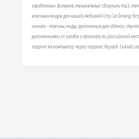
зарубежных фильмов, музыкальные сборники mp3, матер
классных модов для нашей любимой City Car Driving. Вс
скачать - плагины, моды, дополнения для oblivion, skyr
дополнениями от хатаба и проехать по российской мес
торрент на компьютер через торрент, Repack. Скачай иг