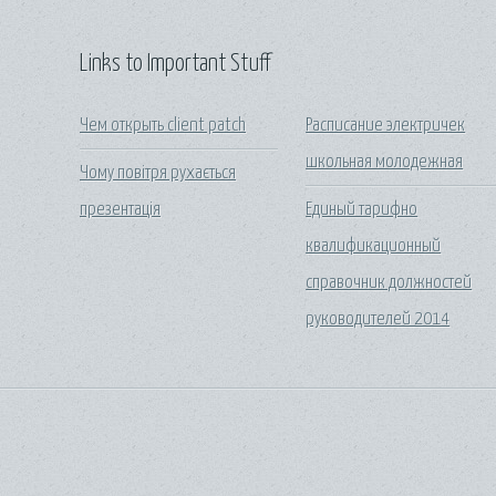
Links to Important Stuff
Чем открыть client patch
Расписание электричек
школьная молодежная
Чому повітря рухається
презентація
Единый тарифно
квалификационный
справочник должностей
руководителей 2014