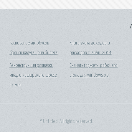
A
Расписание автобусов
Книга учета доходов и
брянск калуга цена билета
расходов скачать 2014
Реконструкция развязки
Скачать гаджеты рабочего
мкад и каширского шоссе
стола для windows xp
схема
© Untitled. All rights reserved.