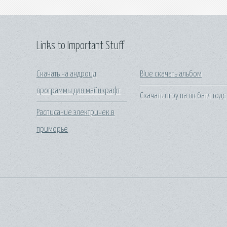
Links to Important Stuff
Скачать на андроид
Blue скачать альбом
программы для майнкрафт
Скачать игру на пк батл тодс
Расписание электричек в
приморье