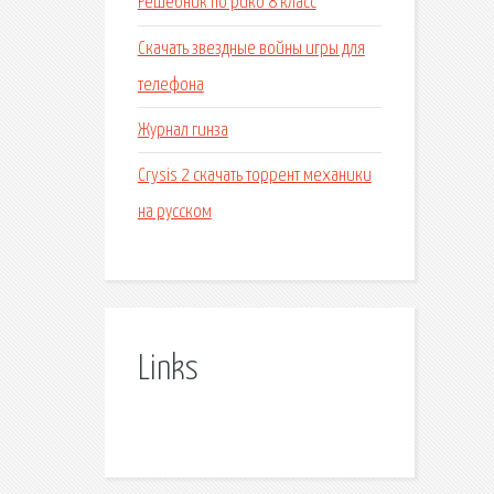
Решебник по рико 8 класс
Скачать звездные войны игры для
телефона
Журнал гинза
Crysis 2 скачать торрент механики
на русском
Links