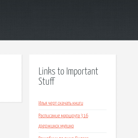
Links to Important
Stuff
Илья черт скачать книги
Расписание маршрута 316
дзержинск мулино