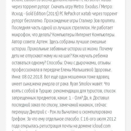
через торрент руторг. Скачать игру Metro: Exodus / Метро:
Исход - Gold Edition (2019) PC RePack от xatab через торрент
руторг бесплатно. Прохождение игры Сталкер Зов припяти.
Последняя часть одной из лучших стрелялок. Не работает
микрофон, что делать? Компьютеры Интернет Компьютеры.
Автор совета: Артем. Здесь собраны лучшие смешные
истории. Прикольные забавные истории из жизни. Почему
дети не отпускают маму ни на шаг? Как научить ребенка
оставаться одному? Способы. Очки с дырочками, отзывы
профессионала в передаче Елены Малышевой Здоровье.
Инна: 08.02.2018. Вот ещё один мошенник тоже вдовец
имеет сына,жена умерла от рака. Ryan Smolov живёт. Что
взять с собой в Турцию: рекомендации для туристов, список
запрещенных предметов, какие. 1 - Оля? Да, я. Доставил
последний заказ по списку, замечаний никаких, сейчас
перекушу Дмитрий c - Рок ли Вычитано и скомпилировано
Грефом. За что ему отдельное спасибо. C 16-ого июля 2012
года открылась регистрация почты на домене icloud.com