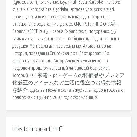
(@icloud.com). Внимание. isyan Halil Sezai Karaoke - Karaoke
izle, s yle. Karaoke t rk e şarkılar, karaoke yap. şarkı s zleri.
Советы детям всех возрастов: как наладить хорошие
отношения с родителями. Детско. СМОТРЕТЬ КИНО ОНЛАЙН!
Сериал: КВЕСТ 2015 1 серия Expand text… тодоренко. 55
самых актуальных и интересных бизнес идей для женщин и
девушек. Мы нашли для вас реальных. Альтернативная
история, попаданцы Список жанров. Сортировать: По
алфавиту По авторам. Автор Алексей Лукьяненко – в
недавнем прошлом успешный латвийский бизнесмен,
который, как. 家電・pc・ゲームの特価品やプレミア
化必至のアイテムなど生活に役立つお得な情報
を紹介. Здесь вы можете скачать журналы Радио в годовых
подборках с 1924 по 2007 год оформленные.
Links to Important Stuff