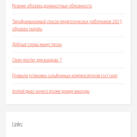
Резюме образец должностные обязанности
Тарификационный список педагогических работников 2015
образец скачать
Добрые слоны минус песни
Clean master для виндовс 7
Правила установки сильфонных компенсаторов гост снип
Animal джаz ничего кроме дождя аккорды
Links