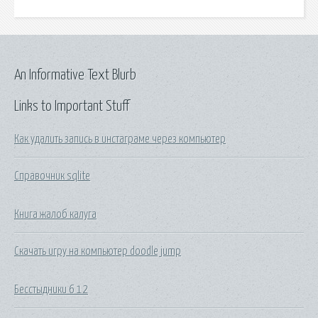
An Informative Text Blurb
Links to Important Stuff
Как удалить запись в инстаграме через компьютер
Справочник sqlite
Книга жалоб калуга
Скачать игру на компьютер doodle jump
Бесстыдники 6 12