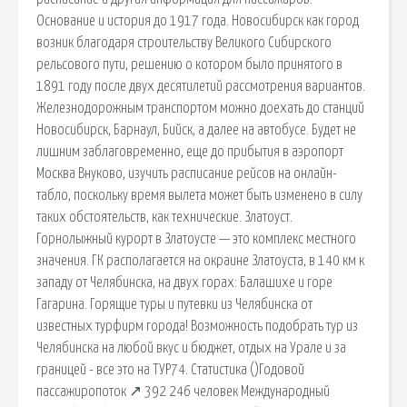
Основание и история до 1917 года. Новосибирск как город
возник благодаря строительству Великого Сибирского
рельсового пути, решению о котором было принятого в
1891 году после двух десятилетий рассмотрения вариантов.
Железнодорожным транспортом можно доехать до станций
Новосибирск, Барнаул, Бийск, а далее на автобусе. Будет не
лишним заблаговременно, еще до прибытия в аэропорт
Москва Внуково, изучить расписание рейсов на онлайн-
табло, поскольку время вылета может быть изменено в силу
таких обстоятельств, как технические. Златоуст.
Горнолыжный курорт в Златоусте — это комплекс местного
значения. ГК располагается на окраине Златоуста, в 140 км к
западу от Челябинска, на двух горах: Балашихе и горе
Гагарина. Горящие туры и путевки из Челябинска от
известных турфирм города! Возможность подобрать тур из
Челябинска на любой вкус и бюджет, отдых на Урале и за
границей - все это на ТУР74. Статистика ()Годовой
пассажиропоток ↗ 392 246 человек Международный