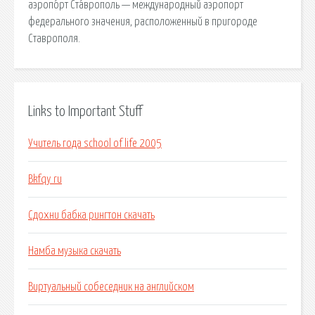
аэропо́рт Ста́врополь — международный аэропорт
федерального значения, расположенный в пригороде
Ставрополя.
Links to Important Stuff
Учитель года school of life 2005
Bkfqy ru
Сдохни бабка рингтон скачать
Намба музыка скачать
Виртуальный собеседник на английском