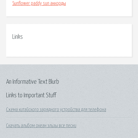
Sunflower paddy sun аккорды
Links
An Informative Text Blurb
Links to Important Stuff
Схема китайского зарядного устройства для телефона
Скачать альбом океан эльзы все песни