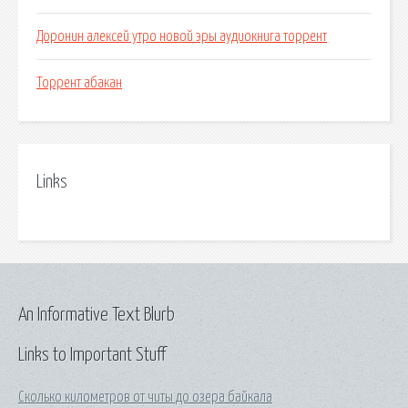
Доронин алексей утро новой эры аудиокнига торрент
Торрент абакан
Links
An Informative Text Blurb
Links to Important Stuff
Сколько километров от читы до озера байкала