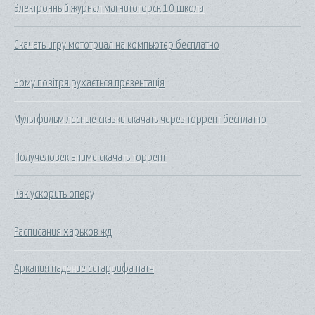
Электронный журнал магнитогорск 10 школа
Скачать игру мототриал на компьютер бесплатно
Чому повітря рухається презентація
Мультфильм лесные сказки скачать через торрент бесплатно
Получеловек аниме скачать торрент
Как ускорить оперу
Расписания харьков жд
Аркания падение сетаррифа патч