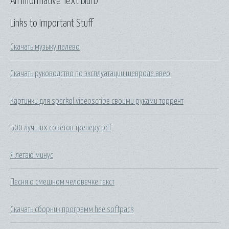
An Informative Text Blurb
Links to Important Stuff
Скачать музыку палево
Скачать руководство по эксплуатации шевроле авео
Картинки для sparkol videoscribe своими руками торрент
500 лучших советов тренеру pdf
Я летаю минус
Песня о смешном человечке текст
Скачать сборник программ hee softpack