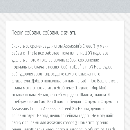
Песня сейвами сейвами скачать
Скачать сохранение для игры Assassin's Creed 3. у меня
сейвы от Theta все работает тока из папки 103 надо все
удалить а потом тока вставлять сейвы. сохранение
нормальные Скачать песню "Сей Trat1L " в mp3 Наш аудио
сайт удовлетворит спрос даже самого изысканного
слушателя. Добро пожаловать к нам на сайт! Про Ваш статус и
права можно прочитать в Этой теме. 1 куплет: Мир Мой
оставляю вам, Не так, как сей мир дает. Шалом, шалом. Я
пребуду с вами Сам, Как Я вам и обещал. · Форум » Форум по
Assassins Creed » Assassins Creed 2 » Народ, делимся
сейвами здесь Народ, делимся сейвами здесь. Не могу найти
папку с сейвами для assasins creeds 3 Помагите срочно
очень надо!!! папка Здесь легко и интересно общаться. Crack