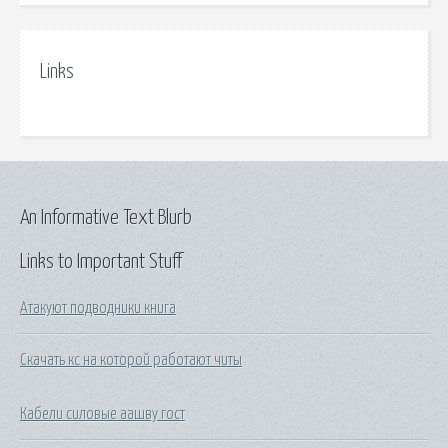
Links
An Informative Text Blurb
Links to Important Stuff
Атакуют подводники книга
Скачать кс на которой работают читы
Кабели силовые аашву гост