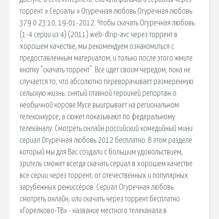
торрент » Сериалы » Огуречная любовь Огуречная любовь
379 0 23:10, 19-01-2012. Чтобы скачать Огуречная любовь
(1-4 серии из 4) (2011) web-dlrip-avc через торрент в
хорошем качестве, мы рекомендуем ознакомиться с
предоставленным материалом, и только после этого жмите
кнопку "скачать торрент". Все идет своим чередом, пока не
случается то, что абсолютно переворачивает размеренную
сельскую жизнь: снятый главной героиней репортаж о
необычной корове Мусе выигрывает на региональном
телеконкурсе, а сюжет показывают по федеральному
телеканалу. Смотреть онлайн российский комедийный мини
сериал Огуречная любовь 2012 бесплатно. В этом разделе
который мы для Вас создали с большим удовольствием,
зритель сможет всегда скачать сериал в хорошем качестве
все серии через торрент, от отечественных и популярных
зарубежных режиссёров. Сериал Огуречная любовь
смотреть онлайн, или скачать через торрент бесплатно.
«Горелково-ТВ» - название местного телеканала в