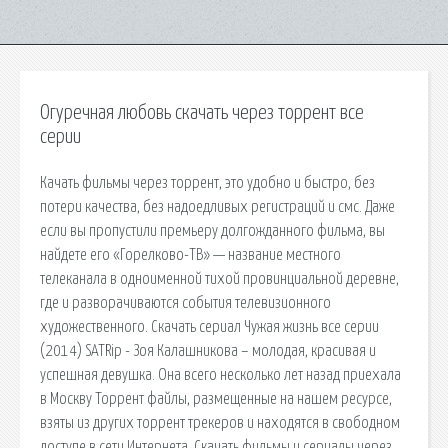
Огуречная любовь скачать через торрент все
серии
Качать фильмы через торрент, это удобно и быстро, без
потери качества, без надоедливых регистраций и смс. Даже
если вы пропустили премьеру долгожданного фильма, вы
найдете его «Горелково-ТВ» — название местного
телеканала в одноименной тихой провинциальной деревне,
где и разворачиваются события телевизионного
художественного. Скачать сериал Чужая жизнь все серии
(2014) SATRip - Зоя Калашникова – молодая, красивая и
успешная девушка. Она всего несколько лет назад приехала
в Москву Торрент файлы, размещенные на нашем ресурсе,
взяты из других торрент трекеров и находятся в свободном
доступе в сети Интернета. Скачать фильмы и сериалы через