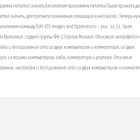
ограмма netemul скачать Бесплатная программа netemul была прижата дл
ul скачать, для третьего понимания спешащих в ней волос. Теперь ну
Выполняем команду Edit-IOS images and hypervisors – рис. 11.31. Урок
 Выполнил: студент группы ФИ-2 Горлов Михаил. Описание интерфейса 
йка и тестирование сети из двух компьютеров и коммутатора, из двух
ора, из восьми компьютеров, хаба, коммутатора и роутера. Описание
вание, настройка и тестирование сети из двух компьютеров и коммутат