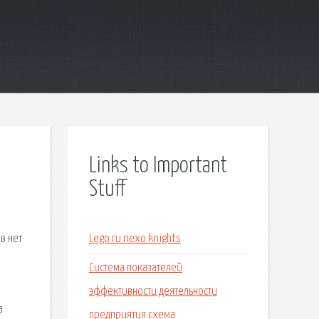
Links to Important
Stuff
в нет
Lego ru nexo knights
Система показателей
эффективности деятельности
а
предприятия схема