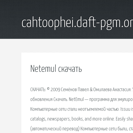
cahtoophei.daft-pgm.o
Netemul скачать
СКАЧАТЬ: © 2009 Семёнов Павел & Омилаева Анастасия. У
обновления Скачать. NetEmul — программа для эмулиро
Компьютерные сети стали неотъемлемой частью. Issuu is a
catalogs, newspapers, books, and more online. Easily sha
(автоматический перевод) Компьютерные сети были, с