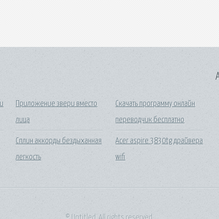
A
ки
Приложение звери вместо
Скачать программу онлайн
лица
переводчик бесплатно
Сплин аккорды бездыханная
Acer aspire 3830tg драйвера
легкость
wifi
© Untitled. All rights reserved.