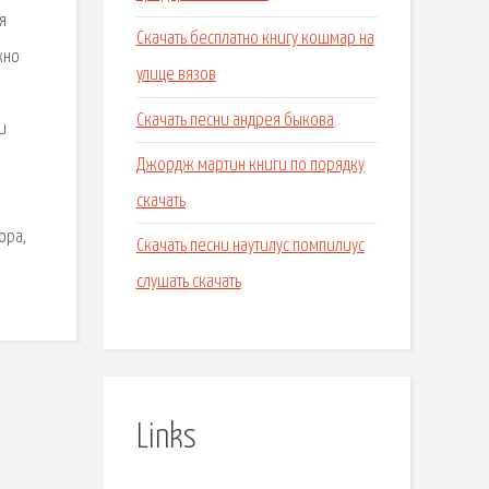
я
Скачать бесплатно книгу кошмар на
жно
улице вязов
Скачать песни андрея быкова
и
Джордж мартин книги по порядку
скачать
ора,
Скачать песни наутилус помпилиус
слушать скачать
Links