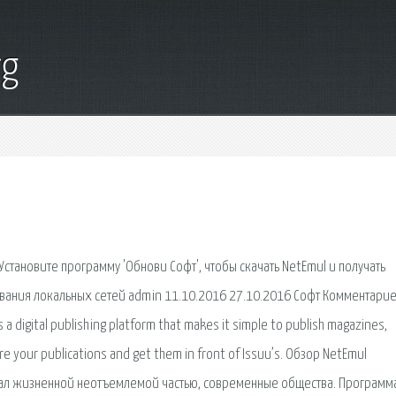
rg
становите программу 'Обнови Софт', чтобы скачать NetEmul и получать
вания локальных сетей admin 11.10.2016 27.10.2016 Софт Комментарие
 digital publishing platform that makes it simple to publish magazines,
re your publications and get them in front of Issuu’s. Обзор NetEmul
тал жизненной неотъемлемой частью, современные общества. Программ