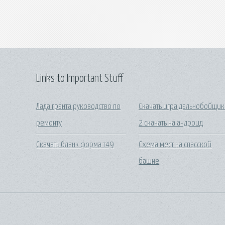
Links to Important Stuff
Лада гранта руководство по
Скачать игра дальнобойщи
ремонту
2 скачать на андроид
Скачать бланк форма т49
Схема мест на спасской
башне