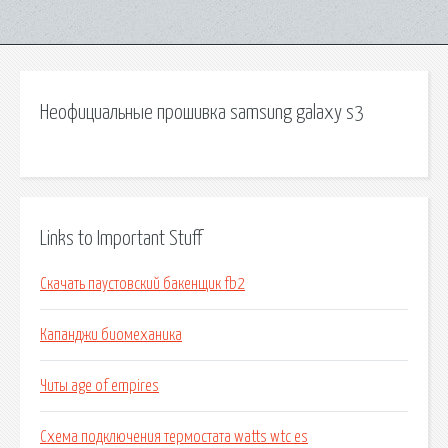
Неофициальные прошивка samsung galaxy s3
Links to Important Stuff
Скачать паустовский бакенщик fb2
Капанджи биомеханика
Читы age of empires
Схема подключения термостата watts wtc es