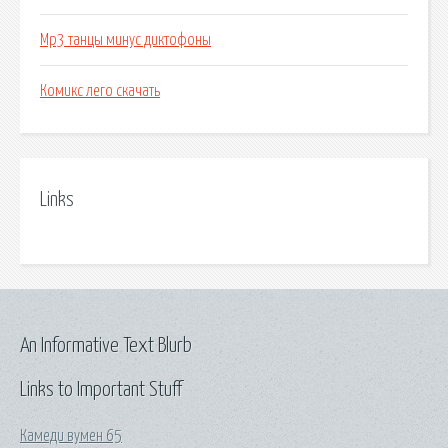
Mp3 танцы минус диктофоны
Комикс лего скачать
Links
An Informative Text Blurb
Links to Important Stuff
Камеди вумен 65