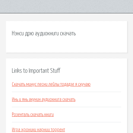
Нэнси дрю аудиокниги скачать
Links to Important Stuff
Скачать минус песни лейлы тодадзе я скучаю
Инь и янь акунин аудиокнига скачать
Розенталь скачать книги
Игра хроники нарнии торрент