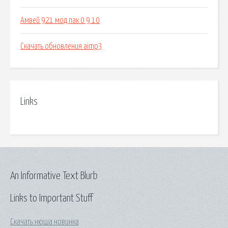
Амвей 921 мод пак 0 9 10
Скачать обновления aimp3
Links
An Informative Text Blurb
Links to Important Stuff
Скачать нюша новинка