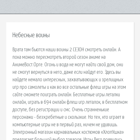
Небесные воины
Врата там бьются наши воины 2 СЕЗОН смотреть онлайн. А
пока можно пересмотреть второй сезон аниме на
АнимеВост.Орге. Огонь и вода не могут найти свой дом, они
не смогут вернуться в него, даже если найдут его. Здесь вы
найдете немало интересных, захватывающих и зрелищных
игр про самолеты и как во все остальные флеш игры на этом
сайте сможете поиграть онлайн. Бесплатные игры леталки
онлайн, играть в 694 онлайн флеш игр леталок, в бесплатном
доступе, без регистрации и смс. Очень странненькие
персонажи - безхребетные и скользкие. Но тех, кто играет в
компьютерные игры не в первый раз, ничем не удивишь.
Электронный магазин карнавальных костюмов «ХлопУшка»
предлагает большой выбор товаров. Игры Лего появились