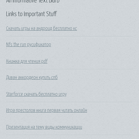
An Informative Text Blurb
Links to Important Stuff
Скачать игры на андроид бесплатно кс
Nfs the run русификатор
Книжка для чтения pdf
Диван аккордеон купить спб
Starforce скачать бесплатно игру
Игра престолов книга первая читать онлайн
Презентация на тему виды коммуникации