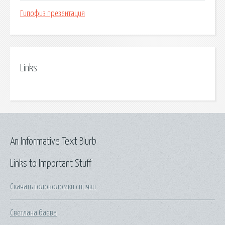
Гипофиз презентация
Links
An Informative Text Blurb
Links to Important Stuff
Скачать головоломки спички
Светлана баева