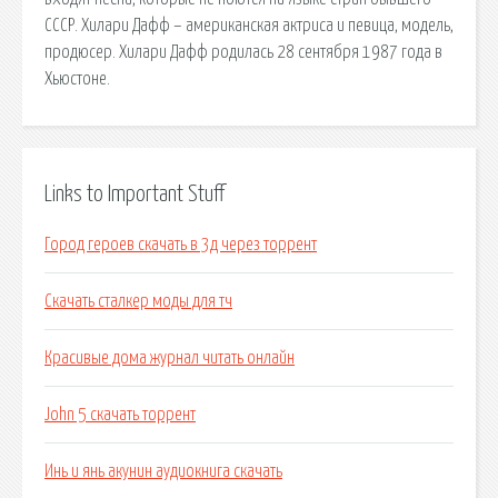
СССР. Хилари Дафф – американская актриса и певица, модель,
продюсер. Хилари Дафф родилась 28 сентября 1987 года в
Хьюстоне.
Links to Important Stuff
Город героев скачать в 3д через торрент
Скачать сталкер моды для тч
Красивые дома журнал читать онлайн
John 5 скачать торрент
Инь и янь акунин аудиокнига скачать