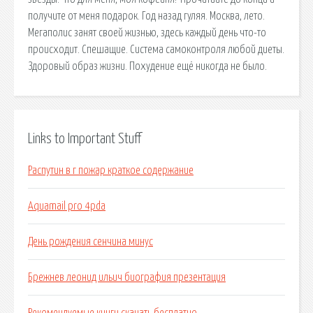
получите от меня подарок. Год назад гуляя. Москва, лето.
Мегаполис занят своей жизнью, здесь каждый день что-то
происходит. Спешащие. Система самоконтроля любой диеты.
Здоровый образ жизни. Похудение ещё никогда не было.
Links to Important Stuff
Распутин в г пожар краткое содержание
Aquamail pro 4pda
День рождения сенчина минус
Брежнев леонид ильич биография презентация