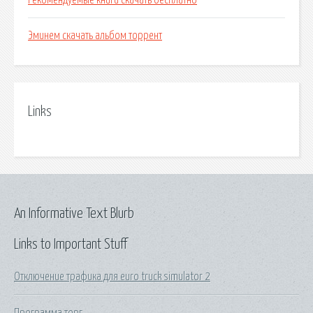
Рекомендуемые книги скачать бесплатно
Эминем скачать альбом торрент
Links
An Informative Text Blurb
Links to Important Stuff
Отключение трафика для euro truck simulator 2
Программа торг