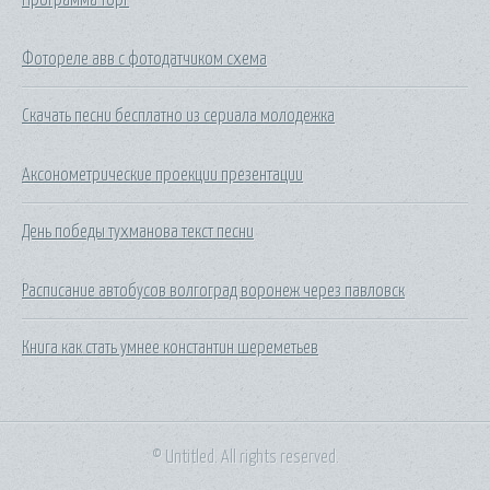
Фотореле авв с фотодатчиком схема
Скачать песни бесплатно из сериала молодежка
Аксонометрические проекции презентации
День победы тухманова текст песни
Расписание автобусов волгоград воронеж через павловск
Книга как стать умнее константин шереметьев
© Untitled. All rights reserved.