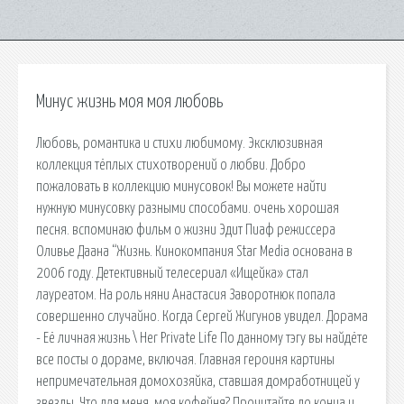
Минус жизнь моя моя любовь
Любовь, романтика и стихи любимому. Эксклюзивная
коллекция тёплых стихотворений о любви. Добро
пожаловать в коллекцию минусовок! Вы можете найти
нужную минусовку разными способами. очень хорошая
песня. вспоминаю фильм о жизни Эдит Пиаф режиссера
Оливье Даана “Жизнь. Кинокомпания Star Media основана в
2006 году. Детективный телесериал «Ищейка» стал
лауреатом. На роль няни Анастасия Заворотнюк попала
совершенно случайно. Когда Сергей Жигунов увидел. Дорама
- Её личная жизнь \ Her Private Life По данному тэгу вы найдёте
все посты о дораме, включая. Главная героиня картины
непримечательная домохозяйка, ставшая домработницей у
звезды. Что для меня, моя кофейня? Прочитайте до конца и