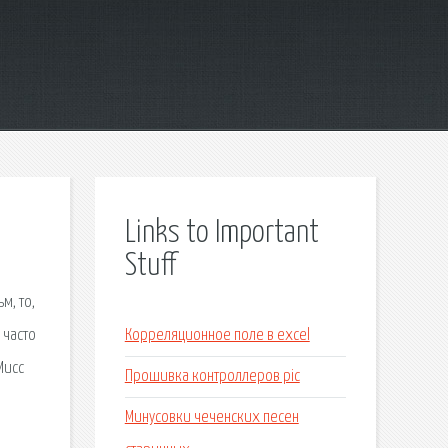
Links to Important
Stuff
м, то,
 часто
Корреляционное поле в excel
Мисс
Прошивка контроллеров pic
Минусовки чеченских песен