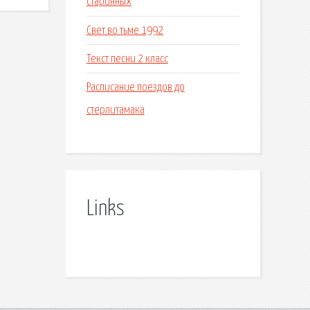
старинных
Свет во тьме 1992
Текст песни 2 класс
Расписание поездов до
стерлитамака
Links