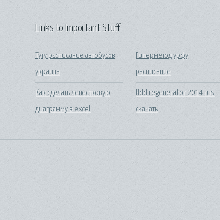
Links to Important Stuff
Туту расписание автобусов
Гиперметод урфу
украина
расписание
Как сделать лепестковую
Hdd regenerator 2014 rus
диаграмму в excel
скачать