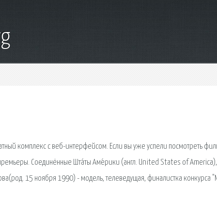
rg
тный комплекс с веб-интерфейсом. Если вы уже успели посмотреть филь
ремьеры. Соединённые Шта́ты Аме́рики (англ. United States of America),
ова(род. 15 ноября 1990) - модель, телеведущая, финалистка конкурса "