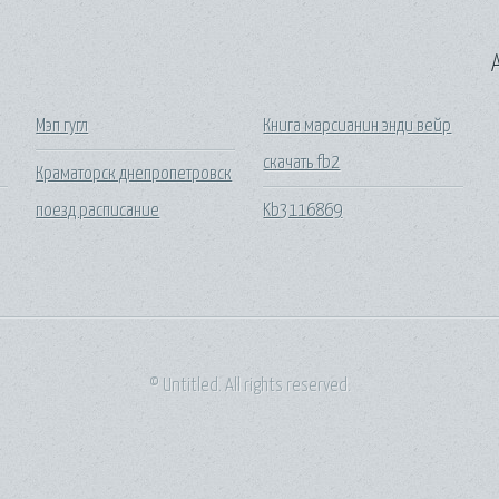
A
Мэп гугл
Книга марсианин энди вейр
скачать fb2
Краматорск днепропетровск
поезд расписание
Kb3116869
© Untitled. All rights reserved.