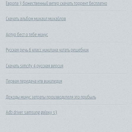
Европа 3 божественный ветер скачать торрент бесплатно
Скачать альбом михаил михайлов
Артур бест о тебе минус
Русская речь 6 класс никитина читать решебник
Скачать simcity 4 русская версия
Первая передача нтв википедия
Доходы минус затраты производителя это прибыль
Adb driver samsung galaxy s3