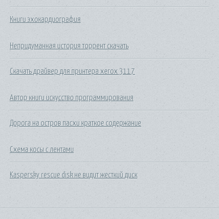
Книги эхокардиография
Непридуманная история торрент скачать
Скачать драйвер для принтера xerox 3117
Автор книги искусство программирования
Дорога на остров пасхи краткое содержание
Схема косы с лентами
Kaspersky rescue disk не видит жесткий диск