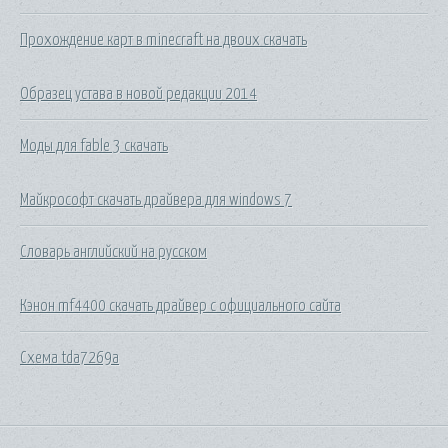
Прохождение карт в minecraft на двоих скачать
Образец устава в новой редакции 2014
Моды для fable 3 скачать
Майкрософт скачать драйвера для windows 7
Словарь английский на русском
Кэнон mf4400 скачать драйвер с официального сайта
Схема tda7269a