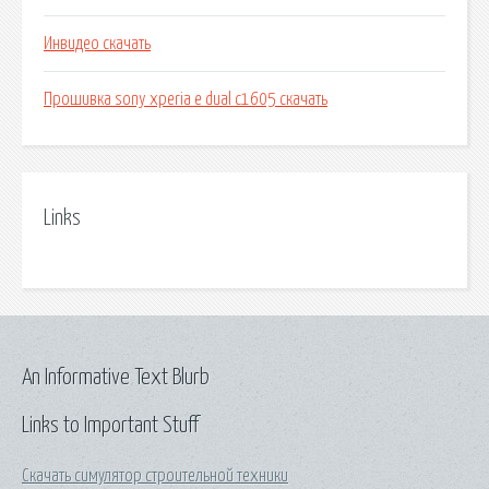
Инвидео скачать
Прошивка sony xperia e dual c1605 скачать
Links
An Informative Text Blurb
Links to Important Stuff
Скачать симулятор строительной техники