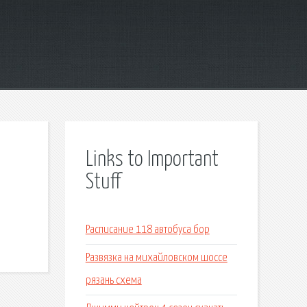
Links to Important
Stuff
Расписание 118 автобуса бор
Развязка на михайловском шоссе
рязань схема