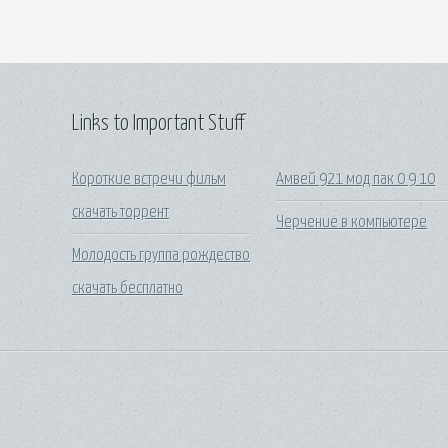
Links to Important Stuff
Короткие встречи фильм
Амвей 921 мод пак 0 9 10
скачать торрент
Черчение в компьютере
Молодость группа рождество
скачать бесплатно