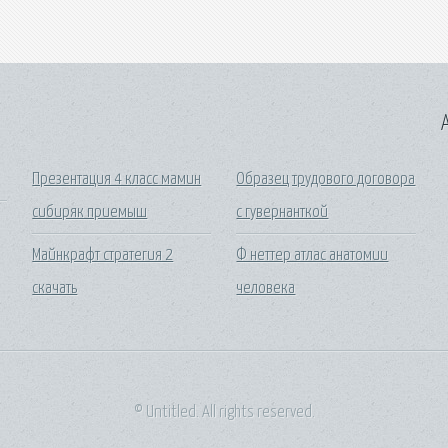
A
Презентация 4 класс мамин
Образец трудового договора
сибиряк приемыш
с гувернанткой
Майнкрафт стратегия 2
Ф неттер атлас анатомии
скачать
человека
© Untitled. All rights reserved.