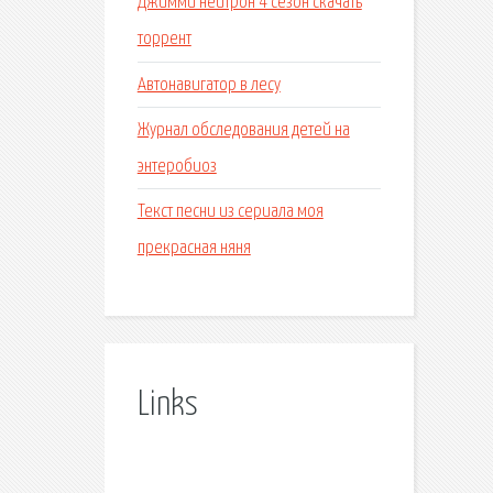
Джимми нейтрон 4 сезон скачать
торрент
Автонавигатор в лесу
Журнал обследования детей на
энтеробиоз
Текст песни из сериала моя
прекрасная няня
Links