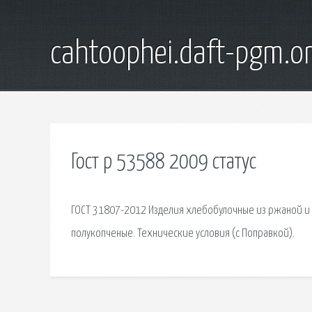
cahtoophei.daft-pgm.o
Гост р 53588 2009 статус
ГОСТ 31807-2012 Изделия хлебобулочные из ржаной и
полукопченые. Технические условия (с Поправкой).