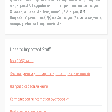
А.Б., Кирик Л.А. Подробные ответы и решения по физике для
8 класса, авторов Л.Э. Генденштейн, Л.А. Кирик, И.М.
Подробный решебник (ГДЗ) по Физике для 7 класса задачник,
Авторы учебника: Генденштейн Л.Э.
Links to Important Stuff
Гост 3067 канат
Замена датчика детонации старого образца на новый
Жапризо себастьян книги
Carmageddon reincarnation рус торрент