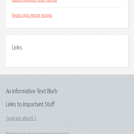
Любэ спецназ текст песни
Книги про море читать
Links
An Informative Text Blurb
Links to Important Stuff
Tangram aktuell 2
Инструкция по нивелировке скачать