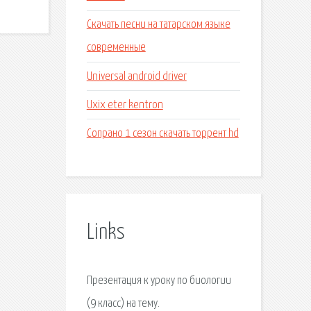
Скачать песни на татарском языке
современные
Universal android driver
Uxix eter kentron
Сопрано 1 сезон скачать торрент hd
Links
Презентация к уроку по биологии
(9 класс) на тему.