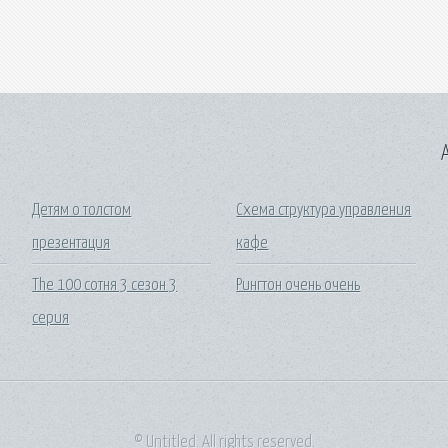
A
Детям о толстом
Схема структура управления
презентация
кафе
The 100 сотня 3 сезон 3
Рингтон очень очень
серия
© Untitled. All rights reserved.