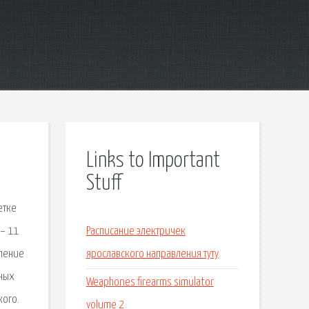
Links to Important
Stuff
етке
 – 11
Расписание электричек
еление
ярославского направления туту
чных
Weaphones firearms simulator
кого.
volume 2