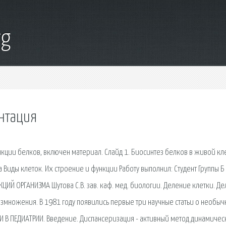
rg
ентация
кции белков, включен материал. Слайд 1. Биосинтез белков в живой кл
иды клеток. Их строение и функции Работу выполнил: Студент Группы Б
ИЙ ОРГАНИЗМА Шутова С.В. зав. каф. мед. биологии. Деление клетки. Д
змножения. В 1981 году появились первые три научные статьи о необы
 В ПЕДИАТРИИ. Введение. Диспансеризация - активный метод динамичес