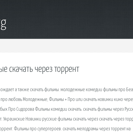
rg
 скачать через торрент
рождает а также скачать фильмы. молодежные комедии фильмы про Беа
 про любовь Молодежные; Фильмы + Про или скачать новинки кино чере
обых Про Сидорова Фильмы комедии скачать. скачать фильмы через Русс
. Украинские Новинки русские фильмы скачать через скачать через тор
торрент. Фильмы про супергероев. скачать мелодрамы через торрент на