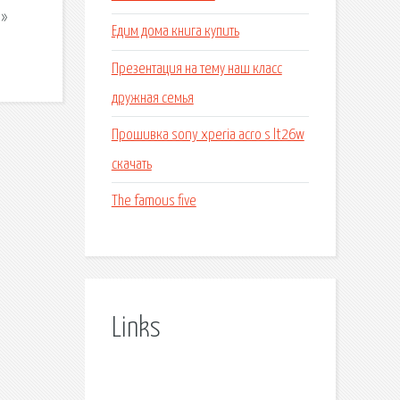
 »
Едим дома книга купить
Презентация на тему наш класс
дружная семья
Прошивка sony xperia acro s lt26w
скачать
The famous five
Links