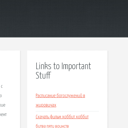
Links to Important
Stuff
 с
з
Расписание богослужений в
кие
жировичах
рент
Скачать фильм хоббит хоббит
битва пяти воинств