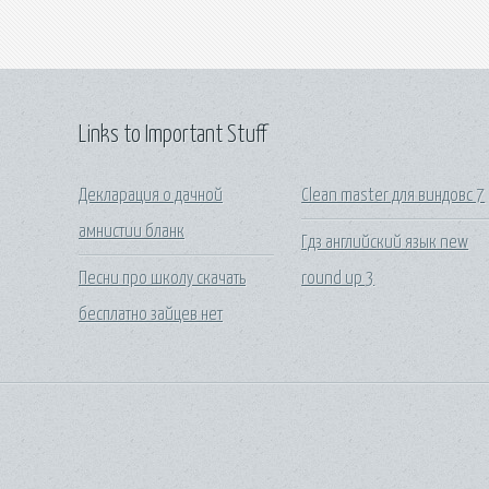
Links to Important Stuff
Декларация о дачной
Clean master для виндовс 7
амнистии бланк
Гдз английский язык new
Песни про школу скачать
round up 3
бесплатно зайцев нет