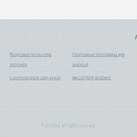
A
Минусовка песни семь
Спортивные программы для
дорожек
андроид
Сиротская доля иван кучин
Awus036nh драйвер
© Untitled. All rights reserved.