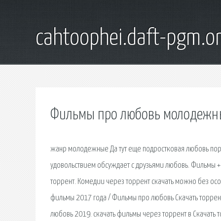
cahtoophei.daft-pgm.o
Фильмы про любовь молодежные
жанр молодежные Да тут еще подростковая любовь по
удовольствием обсуждает с друзьями любовь. Фильмы +
торрент. Комедии через торрент скачать можно без ос
фильмы 2017 года / Фильмы про любовь Скачать торрент
любовь 2019. скачать фильмы через торрент в Скачать 