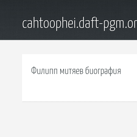
cahtoophei.daft-pgm.o
Филипп митяев биография