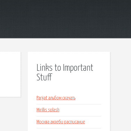
Links to Important
Stuff
Parijat альбом скачать
Mirillis splash
Москва анзеби расписание