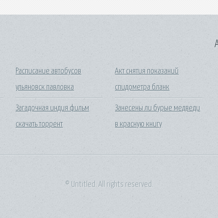
A
Расписание автобусов
Акт снятия показаний
ульяновск павловка
спидометра бланк
Загадочная индия фильм
Занесены ли бурые медведи
скачать торрент
в красную книгу
© Untitled. All rights reserved.