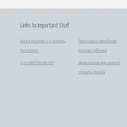
Links to Important Stuff
Книга призрак и я скачать
Расписание автобусов
бесплатно
тучково кубинка
Iso crash bandicoot
Инквизиция аудиокнига
слушать онлайн