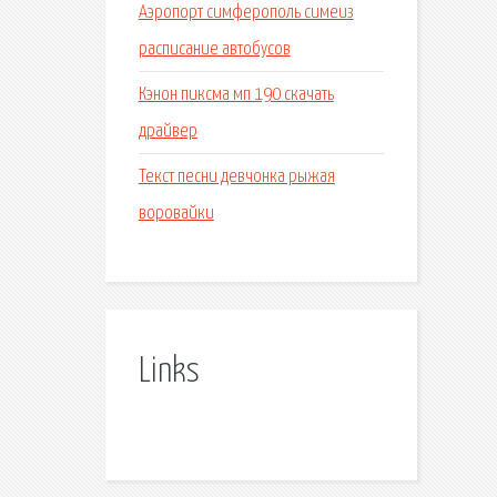
Аэропорт симферополь симеиз
расписание автобусов
Кэнон пиксма мп 190 скачать
драйвер
Текст песни девчонка рыжая
воровайки
Links