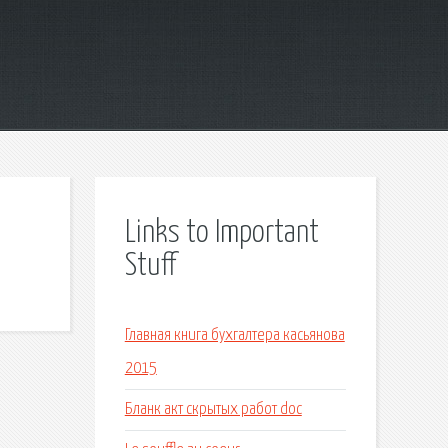
Links to Important
Stuff
Главная книга бухгалтера касьянова
2015
Бланк акт скрытых работ doc