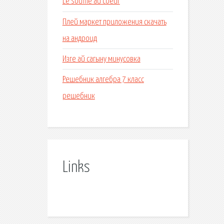
Le souffle au coeur
Плей маркет приложения скачать
на андроид
Изге ай сагыну минусовка
Решебник алгебра 7 класс
решебник
Links