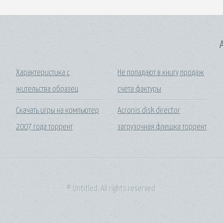
A
Характеристика с
Не попадают в книгу продаж
жительства образец
счета фактуры
Скачать игры на компьютер
Acronis disk director
2007 года торрент
загрузочная флешка торрент
© Untitled. All rights reserved.