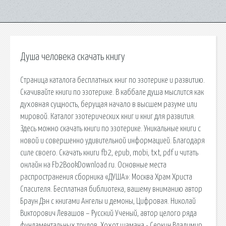
Душа человека скачать книгу
Страница каталога бесплатных книг по эзотерике и развитию.
Скачивайте книги по эзотерике. В каббале душа мыслится как
духовная сущность, берущая начало в высшем разуме или
мировой. Каталог эзотерических книг и книг для развития.
Здесь можно скачать книги по эзотерике. Уникальные книги с
новой и совершенно удивительной информацией. Благодаря
силе своего. Скачать книги fb2, epub, mobi, txt, pdf и читать
онлайн на Fb2BookDownload.ru. Основные места
распространения сборника «ДУША»: Москва Храм Христа
Спасителя. Бесплатная библиотека, вашему вниманию автор
Браун Дэн с книгами Ангелы и демоны, Цифровая. Николай
Викторович Левашов – Русский Ученый, автор целого ряда
фундаментальных трудов. Хохот шамана - Серкин Владимир,