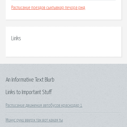
Расписание поездов сыктывкар печора ржд
Links
An Informative Text Blurb
Links to Important Stuff
Расписание движения автобусов краснодар 1
Минус руки вверх так вот какая ты