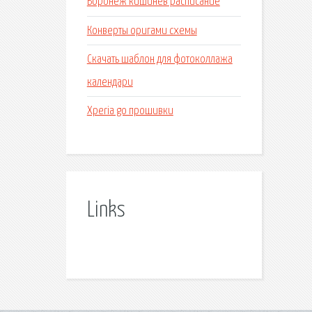
Воронеж кишинев расписание
Конверты оригами схемы
Скачать шаблон для фотоколлажа
календари
Xperia go прошивки
Links