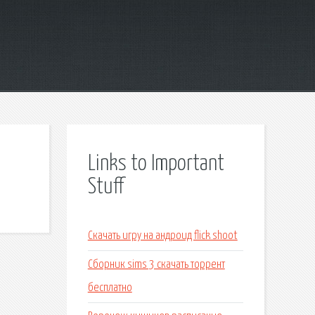
Links to Important
Stuff
Скачать игру на андроид flick shoot
Сборник sims 3 скачать торрент
бесплатно