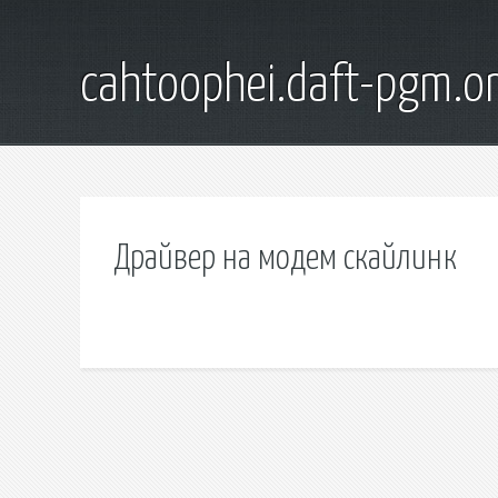
cahtoophei.daft-pgm.o
Драйвер на модем скайлинк