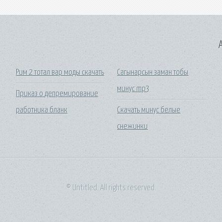
A
Рим 2 тотал вар моды скачать
Сагынарсын заман тобы
минус mp3
Приказ о депремирование
работника бланк
Скачать минус белые
снежинки
© Untitled. All rights reserved.