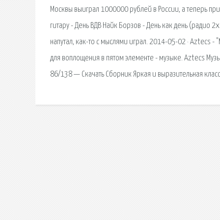
Москвы выиграл 1000000 рублей в России, а теперь прие
гитару - День ВДВ Найк Борзов - День как день (радио 2
напутал, как-то с мыслями играл. 2014-05-02 · Aztecs -
для воплощения в пятом элементе - музыке. Aztecs Муз
86/138 — Скачать Сборник Яркая и выразительная клас