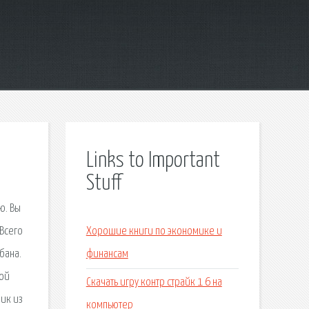
Links to Important
Stuff
ю. Вы
 Всего
Хорошие книги по экономике и
бана.
финансам
ной
Скачать игру контр страйк 1 6 на
ик из
компьютер