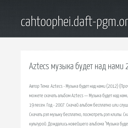
cahtoophei.daft-pgm.o
Aztecs музыка будет над нами 
Автор Тема: Aztecs - Музыка будет над нами (2012) (Про
можете скачать альбом Aztecs — Музыка будет над нами 
19 песен. Год - 2007. Скачай альбом бесплатно или слу
Скачать рэп музыку бесплатно, посмотреть рэп клипы. С
культурой. Дождались новейшего альбома "Музыка будет