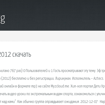
rg
2012 скачать
читано 767 раз) 0 Пользователей и 1 Гость просматривают эту тему. Эф тр
(2012) бесплатно и без регистрации. Лирикунах. Исполнитель – Aztecs.
шай онлайн в формате mp3 на сайте Myzcloud.me. Хип-хоп портал Дети Ур
качать видео уроки по экстремальным видам спорта, ознакомиться с улич
 над нами". Как обычно группа оправдывает ожидания. 2012-12-07 · Нар