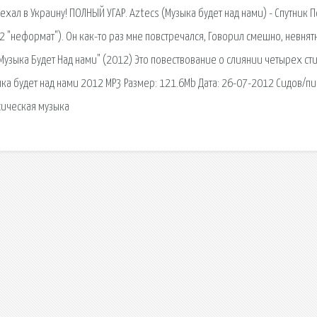
хал в Украину! ПОЛНЫЙ УГАР. Aztecs (Музыка будет над нами) - Спутник 
х2 "неформат"). Он как-то раз мне повстречался, Говорил смешно, невнятн
 "Музыка Будет Над нами" (2012) Это повествование о слиянии четырех ст
ыка будет над нами 2012 MP3 Размер: 121.6Mb Дата: 26-07-2012 Сидов/пи
сическая музыка