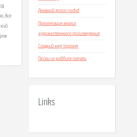
Под
Дневной дозор nodvd
о, Все
Презентация анализ
ихий
художественного произведения
ров:
Сладкий кнут торрент
Песни из хоббита скачать
Links