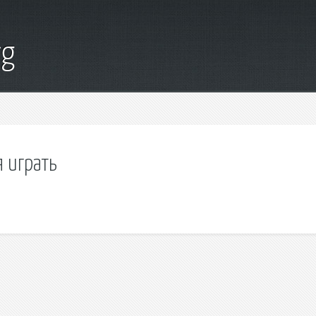
rg
 играть