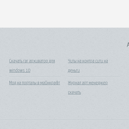
A
Скачать rar архиватор для
Читы на контра сити на
windows 10
деньги
Мод на порталы в майнкрафт
Журнал арт менеджер
скачать