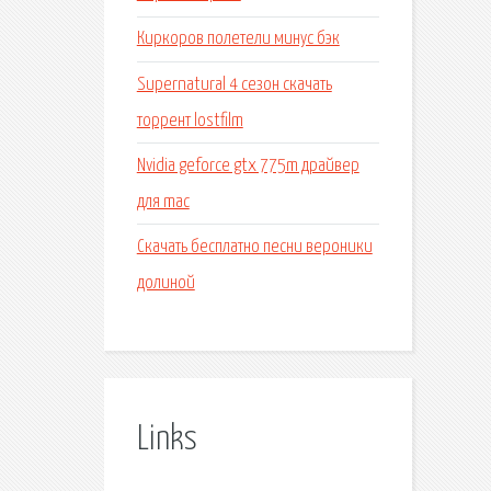
Киркоров полетели минус бэк
Supernatural 4 сезон скачать
торрент lostfilm
Nvidia geforce gtx 775m драйвер
для mac
Скачать бесплатно песни вероники
долиной
Links