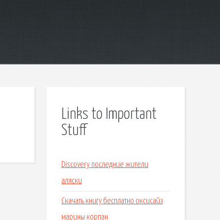
Links to Important
Stuff
Discovery последние жители
аляски
Скачать книгу бесплатно оксисайз
марины корпан