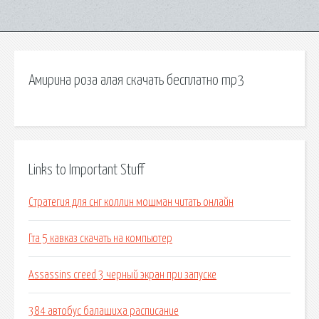
Амирина роза алая скачать бесплатно mp3
Links to Important Stuff
Стратегия для снг коллин мошман читать онлайн
Гта 5 кавказ скачать на компьютер
Assassins creed 3 черный экран при запуске
384 автобус балашиха расписание