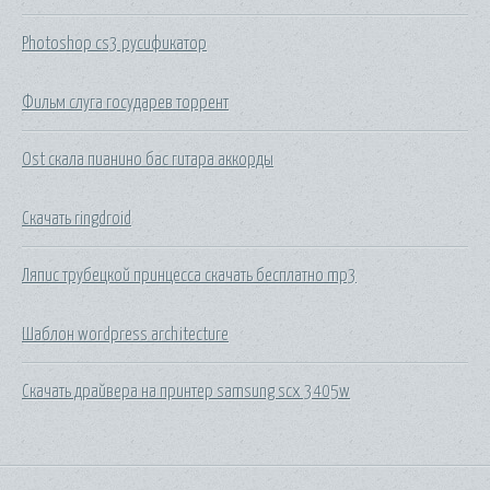
Photoshop cs3 русификатор
Фильм слуга государев торрент
Ost скала пианино бас гитара аккорды
Скачать ringdroid
Ляпис трубецкой принцесса скачать бесплатно mp3
Шаблон wordpress architecture
Скачать драйвера на принтер samsung scx 3405w