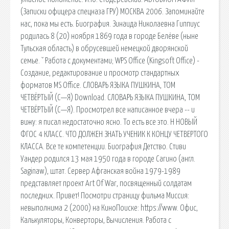
(Записки офицера спецназа ГРУ) МОСКВА 2006. Запоминайте
нас, пока мы есть. Биография. Зинаида Николаевна Гиппиус
родилась 8 (20) ноября 1869 года в городе Белёве (ныне
Тульская область) в обрусевшей немецкой дворянской
семье. ˇ Работа с документами; WPS Office (Kingsoft Office) -
Создание, редактирование и просмотр стандартных
форматов MS Office. СЛОВАРЬ ЯЗЫКА ПУШКИНА, ТОМ
ЧЕТВЁРТЫЙ (С—Я) Download. СЛОВАРЬ ЯЗЫКА ПУШКИНА, ТОМ
ЧЕТВЁРТЫЙ (С—Я). Просмотрел все написанное вчера -- и
вижу: я писал недостаточно ясно. То есть все это. Н НОВЫЙ
ФГОС 4 КЛАСС. ЧТО ДОЛЖЕН ЗНАТЬ УЧЕНИК К КОНЦУ ЧЕТВЕРТОГО
КЛАССА. Все те компетенции. Биография Детство. Стиви
Уандер родился 13 мая 1950 года в городе Сагино (англ.
Saginaw), штат. Сервер Афганская война 1979-1989
представляет проект Art Of War, посвященный солдатам
последних. Привет! Посмотри страницу фильма Миссия:
невыполнима 2 (2000) на КиноПоиске: https://www. Офис,
Калькуляторы, Конверторы, Вычисления. Работа с