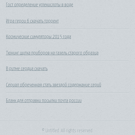
Гост определение углекислоты в воде
Игра герои 6 скачать торрент
Космические симуляторы 2015 года
Тюнинг щитка приборов на газель старого образца
В ритме сердца скачать
Сериал обреченная стать звездой содержание серий
Бланк для отправки посылки почта россии
© Untitled. All rights reserved.