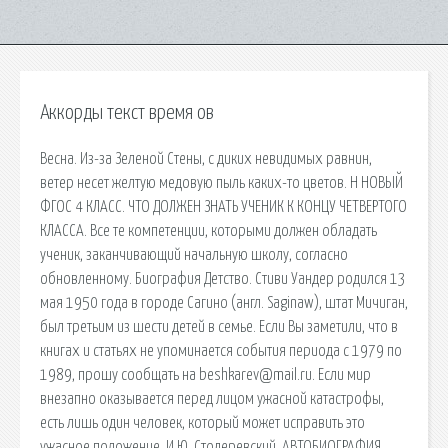
Аккорды текст время ов
Весна. Из-за Зеленой Стены, с диких невидимых равнин,
ветер несет желтую медовую пыль каких-то цветов. Н НОВЫЙ
ФГОС 4 КЛАСС. ЧТО ДОЛЖЕН ЗНАТЬ УЧЕНИК К КОНЦУ ЧЕТВЕРТОГО
КЛАССА. Все те компетенции, которыми должен обладать
ученик, заканчивающий начальную школу, согласно
обновленному. Биография Детство. Стиви Уандер родился 13
мая 1950 года в городе Сагино (англ. Saginaw), штат Мичиган,
был третьим из шести детей в семье. Если Вы заметили, что в
книгах и статьях не упоминается события периода с 1979 по
1989, прошу сообщать на beshkarev@mail.ru. Если мир
внезапно оказывается перед лицом ужасной катастрофы,
есть лишь один человек, который может исправить это
ужасное положение. И.Ю. Стодеревский. АВТОБИОГРАФИЯ