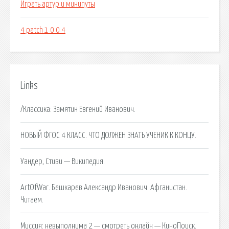
Играть артур и минипуты
4 patch 1 0 0 4
Links
/Классика: Замятин Евгений Иванович.
НОВЫЙ ФГОС 4 КЛАСС. ЧТО ДОЛЖЕН ЗНАТЬ УЧЕНИК К КОНЦУ.
Уандер, Стиви — Википедия.
ArtOfWar. Бешкарев Александр Иванович. Афганистан.
Читаем.
Миссия: невыполнима 2 — смотреть онлайн — КиноПоиск.