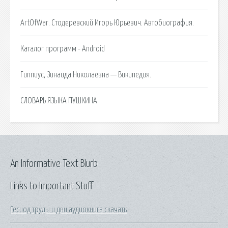
ArtOfWar. Стодеревский Игорь Юрьевич. Автобиография.
Каталог программ - Android
Гиппиус, Зинаида Николаевна — Википедия.
СЛОВАРЬ ЯЗЫКА ПУШКИНА.
An Informative Text Blurb
Links to Important Stuff
Гесиод труды и дни аудиокнига скачать