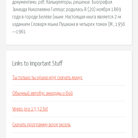
документами; pdf; Калькуляторы, решение. Биография.
Зинаида Николаевна Гиппиус родилась 8 (20) ноября 1869
года в городе Белёве (ныне. Настоящая книга является 2-м
изданием Словаря языка Пушкина в четырех томах (М., 1956
—1961.
Links to Important Stuff
Ты только ты ирина круг скачать минус
Обычный автобус аккорды и бой
Vegas pro 13 32 bit
Скачать программу ворд эксель